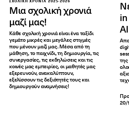
ΣΧΟΛΙΚΗ ΧΡΟΝΙΑ 2025-2026
Νέ
Μια σχολική χρονιά
in
μαζί μας!
AI
Κάθε σχολική χρονιά είναι ένα ταξίδι
γεμάτο μικρές και μεγάλες στιγμές
Απο
που μένουν μαζί μας. Μέσα από τη
dig
μάθηση, το παιχνίδι, τη δημιουργία, τις
ses
συνεργασίες, τις εκδηλώσεις και τις
της
κοινές μας εμπειρίες, οι μαθητές μας
ολο
εξερευνούν, ανακαλύπτουν,
αξι
εξελίσσουν τις δεξιότητές τους και
τεχ
δημιουργούν αναμνήσεις!
Προ
20/