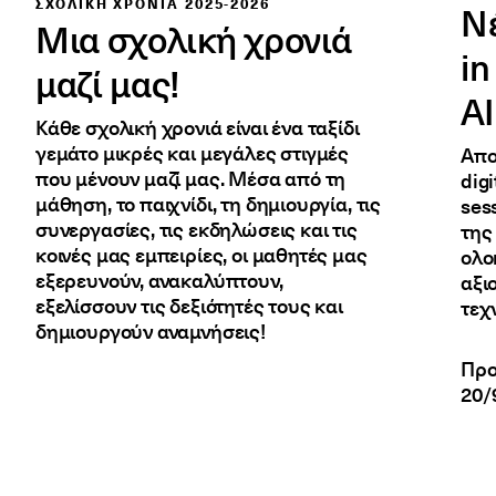
ΣΧΟΛΙΚΗ ΧΡΟΝΙΑ 2025-2026
Νέ
Μια σχολική χρονιά
in
μαζί μας!
AI
Κάθε σχολική χρονιά είναι ένα ταξίδι
γεμάτο μικρές και μεγάλες στιγμές
Απο
που μένουν μαζί μας. Μέσα από τη
dig
μάθηση, το παιχνίδι, τη δημιουργία, τις
ses
συνεργασίες, τις εκδηλώσεις και τις
της
κοινές μας εμπειρίες, οι μαθητές μας
ολο
εξερευνούν, ανακαλύπτουν,
αξι
εξελίσσουν τις δεξιότητές τους και
τεχ
δημιουργούν αναμνήσεις!
Προ
20/