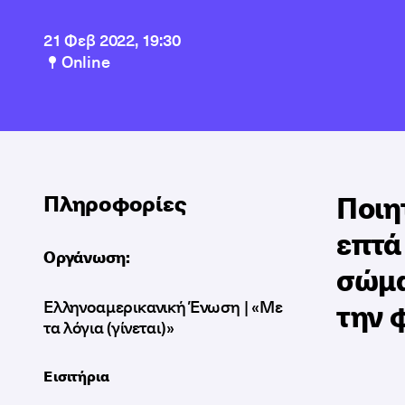
21 Φεβ 2022, 19:30
Online
Ποιη
Πληροφορίες
επτά
Οργάνωση:
σώμα
Ελληνοαμερικανική Ένωση | «Με
την 
τα λόγια (γίνεται)»
Εισιτήρια