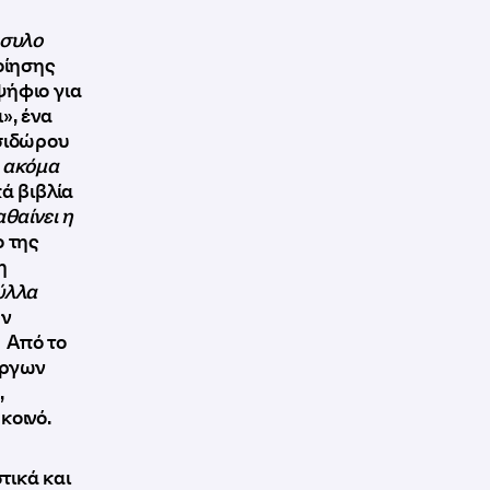
συλο
οίησης
ψήφιο για
», ένα
Ισιδώρου
ι ακόμα
κά βιβλία
αθαίνει η
ο της
η
ύλλα
ων
. Από το
έργων
,
κοινό.
τικά και