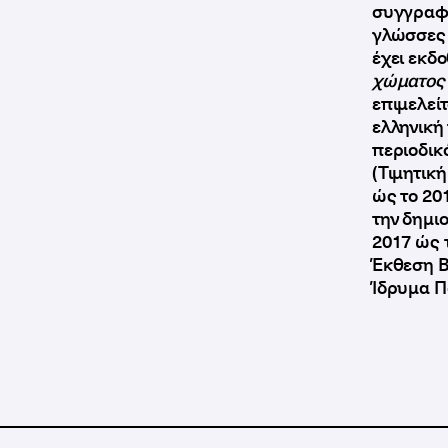
συγγραφι
γλώσσες 
έχει εκδο
χώματο
επιμελείτ
ελληνική 
περιοδικό
(Τιμητική
ώς το 20
την δημι
2017 ώς 
Έκθεση Β
Ίδρυμα Π