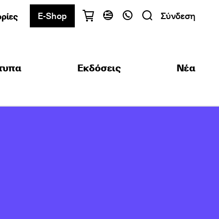
E-Shop
Σύνδεση
ρίες
Έχετε ερωτήσεις;
Ελληνικά
English
ότυπα
Εκδόσεις
Νέα
Αθήνα
+30 2103680900
Θεσσαλονίκη
+30 2310557600
Κέντρο Εξετάσεων
+30 2103680000
Βρείτε το τμήμα που σας ενδιαφέρει