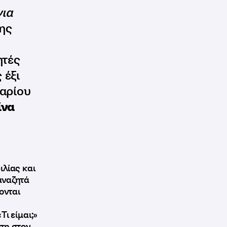
για
της
ητές
 έξι
αρίου
ίνα
ιλίας και
αναζητά
ονται
ι είμαι;»
ση στον