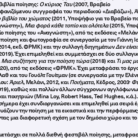
βιβλία ποίησης:
Ο κύριος Ταυ
(2007, Βραβείο
ανιζόμενου συγγραφέα του περιοδικού «Διαβάζω»),
Ά
 βιβλίο του χώματος
(2011, Υποψήφιο για το Βραβείο π
γνώστη»),
Μια φορά κάθε τοπίο και ολότελα
(2015, Υπο
ίο ποίησης του «Αναγνώστη»), από τις εκδόσεις «Μελάνι
ε ποίηση και φωτογραφία σε συνεργασία με τον Γιάννη 
 2014, εκδ. ΦΡΜΚ) και την συλλογή διηγημάτων
Δεν είνα
2019). Έχει επιμεληθεί και συμμετάσχει σε δύο συλλογι
,
Μια συζήτηση για την ποίηση τώρα
(2018) και
Τι μας μ
020), από τις εκδόσεις «ΦΡΜΚ». Έχει μεταφράσει το έργ
αθ και του Γουόλτ Γουίτμαν (σε συνεργασία με την Ελέν
ου:
Άριελ
, Μελάνι, 2012, και
Ποιήματα
, Κέδρος, 2003·
Φ
2019), καθώς και πολλών άλλων σύγχρονων αγγλόφων
αι ποιητριών (Mina Loy, Robert Hass, Ted Hughes, κ.ά.)
σήμερα έχει συνδιοργανώσει και επιμεληθεί μια σειρά 
υάζουν την ποίηση με τα εικαστικά και την περφόρμανς
τας μια διαφορετική σχέση με τον δημόσιο χώρο και το 
μετάσχει σε πολλά διεθνή φεστιβάλ ποίησης, μεταφρασ