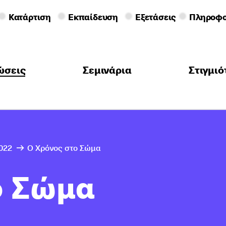
Κατάρτιση
Εκπαίδευση
Εξετάσεις
Πληροφο
ώσεις
Σεμινάρια
Στιγμι
022
Ο Χρόνος στο Σώμα
ο Σώμα