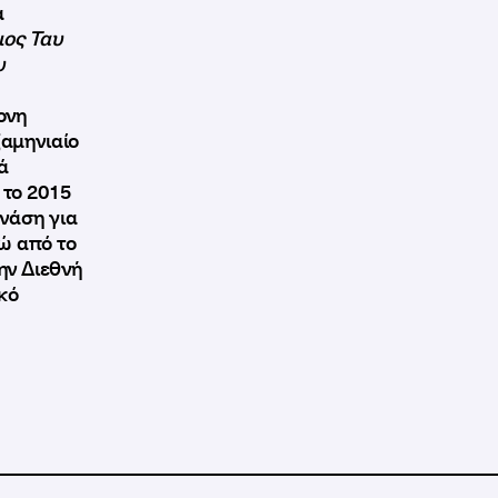
α
ιος Ταυ
υ
ρονη
ξαμηνιαίο
ά
 το 2015
νάση για
ώ από το
ην Διεθνή
κό