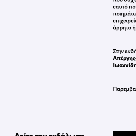
εαυτό που
ποιημάτω
επιχειρε
άρρητο ή 
Στην εκδ
Απέργης,
Ιωαννίδ
Παρεμβαίν
Δείτε την εκδήλωση