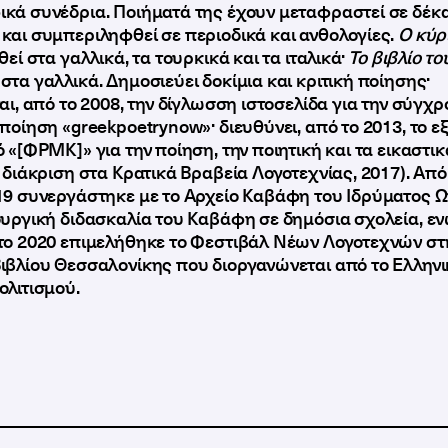
κά συνέδρια. Ποιήματά της έχουν μεταφραστεί σε δέκ
και συμπεριληφθεί σε περιοδικά και ανθολογίες.
Ο κύρ
θεί στα γαλλικά, τα τουρκικά και τα ιταλικά·
Το βιβλίο το
ς
στα γαλλικά. Δημοσιεύει δοκίμια και κριτική ποίησης·
αι, από το 2008, την δίγλωσση ιστοσελίδα για την σύγχ
ποίηση «greekpoetrynow»· διευθύνει, από το 2013, το ε
 «[ΦΡΜΚ]» για την ποίηση, την ποιητική και τα εικαστικ
 διάκριση στα Κρατικά Βραβεία Λογοτεχνίας, 2017). Από
19 συνεργάστηκε με το Αρχείο Καβάφη του Ιδρύματος Ω
ουργική διδασκαλία του Καβάφη σε δημόσια σχολεία, εν
το 2020 επιμελήθηκε το Φεστιβάλ Νέων Λογοτεχνών στ
ιβλίου Θεσσαλονίκης που διοργανώνεται από το Ελληνι
ολιτισμού.