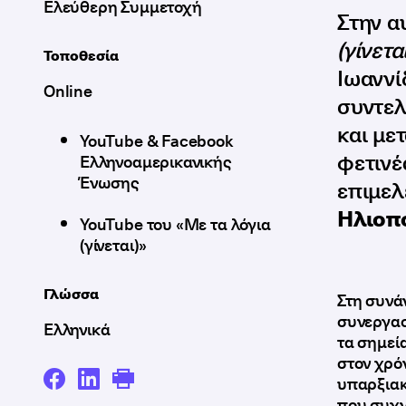
Ελεύθερη Συμμετοχή
Στην α
(γίνετα
Τοποθεσία
Ιωαννί
Online
συντελ
και με
YouTube & Facebook
φετινέ
Ελληνοαμερικανικής
Ένωσης
επιμελ
Ηλιοπ
YouTube του «Με τα λόγια
(γίνεται)»
Γλώσσα
Στη συνά
συνεργασ
Ελληνικά
τα σημεί
στον χρό
υπαρξιακά
που συχν