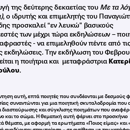
υγή της δεύτερης δεκαετίας του
Με τα λό
ι)
, o ιδρυτής και επιμελητής του Παναγιώ
δης προσκαλεί “εν λευκώ” βασικούς
εστές των μέχρι τώρα εκδηλώσεων – ποι
ταφραστές - να επιμεληθούν πέντε από τις
ς εκδηλώσεις. Την εκδήλωση του Φεβρου
είται η ποιήτρια και μεταφράστρια
Κατερ
ούλου
.
ντηση αυτή, επτά ποιητές που συνδέονται με δεσμούς φ
ίας συναντώνται για μια ποιητική σκυταλοδρομία που 
α διασταύρωσης και σύγκλισης ποιημάτων που αναφέρ
νο και το σώμα. Η θεματική αυτή φέρνει στο προσκήνιο
 θέματα, με αφορμή τα ερωτήματα «Ποιος είμαι;» και «Τ
ά αναδύονται στην ποίηση – σε αντίθεση με την κατάφα