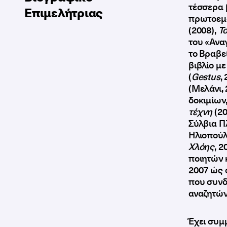
τέσσερα 
Επιμελήτριας
πρωτοεμφ
(2008),
Το
του «Ανα
το Βραβε
βιβλίο μ
(
Gestus
,
(Μελάνι, 
δοκιμίων
τέχνη
(2
Σύλβια Πλ
Ηλιοπούλ
Χλόης
, 
ποιητών κ
2007 ώς 
που συνδ
αναζητών
Έχει συμ