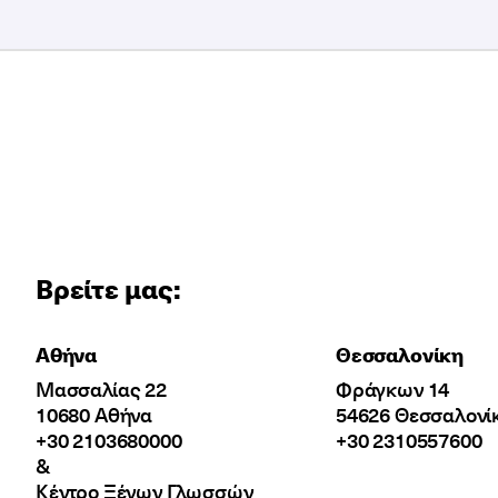
Βρείτε μας:
Αθήνα
Θεσσαλονίκη
Μασσαλίας 22
Φράγκων 14
10680 Αθήνα
54626 Θεσσαλονί
+30 2103680000
+30 2310557600
&
Κέντρο Ξένων Γλωσσών