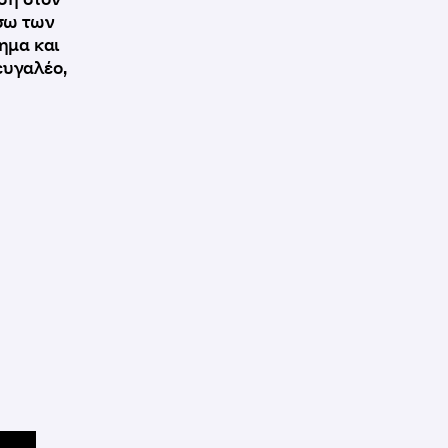
έσω των
ημα και
ευγαλέο,