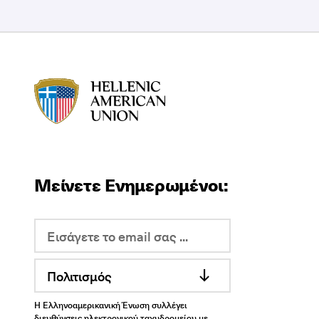
HAU logo
Μείνετε Ενημερωμένοι:
Πολιτισμός
Η Ελληνοαμερικανική Ένωση συλλέγει
διευθύνσεις ηλεκτρονικού ταχυδρομείου με