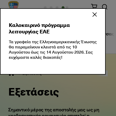
Καλοκαιρινό πρόγραμμα
λειτουργίας ΕΑΕ
Σχετικά με Εμάς
Πιστοποιήσεις Ξένης Γλώσσας
Τα γραφεία της Ελληνοαμερικανικής Ένωσης
θα παραμείνουν κλειστά από τις 10
Αυγούστου έως τις 14 Αυγούστου 2026. Σας
ευχόμαστε καλές διακοπές!
Εξετάσεις
Εξετάσεις
Σημαντικό μέρος της αποστολής μας ως μη
κερδοσκοπικός οργανισμός αποτελεί η