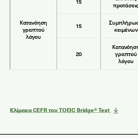
15
προτάσει
Κατανόηση
Συμπλήρω
15
γραπτού
κειμένων
λόγου
Κατανόησ
20
γραπτού
λόγου
Κλίμακα CEFR του TOEIC Bridge® Test