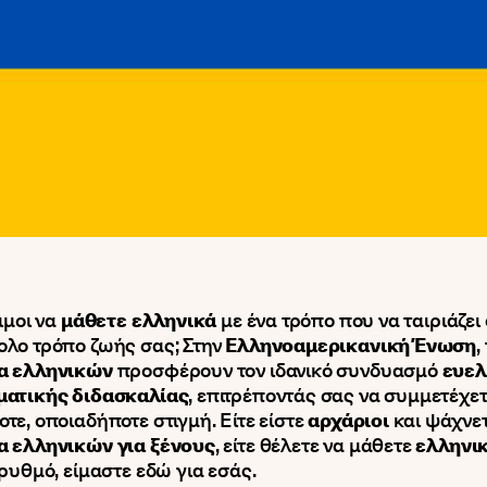
ιμοι να
μάθετε ελληνικά
με ένα τρόπο που να ταιριάζει
λο τρόπο ζωής σας; Στην
Ελληνοαμερικανική Ένωση
,
α ελληνικών
προσφέρουν τον ιδανικό συνδυασμό
ευελ
ματικής διδασκαλίας
, επιτρέποντάς σας να συμμετέχε
τε, οποιαδήποτε στιγμή. Είτε είστε
αρχάριοι
και ψάχνετ
 ελληνικών για ξένους
, είτε θέλετε να μάθετε
ελληνι
ρυθμό, είμαστε εδώ για εσάς.