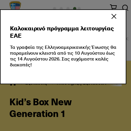
Καλοκαιρινό πρόγραμμα λειτουργίας
ΕΑΕ
Σχετικά με Εμάς
Πιστοποιήσεις Ξένης Γλώσσας
Τα γραφεία της Ελληνοαμερικανικής Ένωσης θα
παραμείνουν κλειστά από τις 10 Αυγούστου έως
τις 14 Αυγούστου 2026. Σας ευχόμαστε καλές
διακοπές!
Εξετάσεις
Υποστήριξη Εξετάσεων
Βιβλία
Kid’s Box New
Generation 1