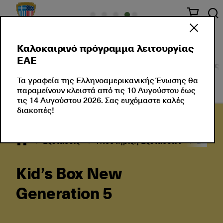
Καλοκαιρινό πρόγραμμα λειτουργίας
ΕΑΕ
Σχετικά με Εμάς
Πιστοποιήσεις Ξένης Γλώσσας
Τα γραφεία της Ελληνοαμερικανικής Ένωσης θα
παραμείνουν κλειστά από τις 10 Αυγούστου έως
τις 14 Αυγούστου 2026. Σας ευχόμαστε καλές
διακοπές!
Εξετάσεις
Υποστήριξη Εξετάσεων
Βιβλία
Kid’s Box New
Generation 5