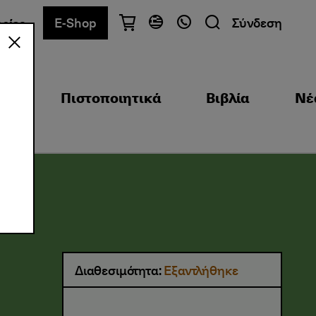
E-Shop
Σύνδεση
ρίες
Έχετε ερωτήσεις;
Ελληνικά
English
ξη
Πιστοποιητικά
Βιβλία
Νέ
Αθήνα
+30 2103680900
Θεσσαλονίκη
+30 2310557600
Κέντρο Εξετάσεων
+30 2103680000
Βρείτε το τμήμα που σας ενδιαφέρει
Διαθεσιμότητα:
Εξαντλήθηκε