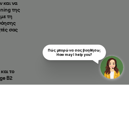
 και να
ening της
 με τη
ανόησης
τές σας
Πώς μπορώ να σας βοηθήσω;

How may I help you?
και το
ge B2
ς μαθητές
or Schools