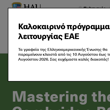
Πολιτισμός
Σχετικά
Πιστοποιήσεις
Καλοκαιρινό πρόγραμμα
με
Ξένης
Επαγ
λειτουργίας ΕΑΕ
Εμάς
Γλώσσας
Πιστο
Τα γραφεία της Ελληνοαμερικανικής Ένωσης θα
παραμείνουν κλειστά από τις 10 Αυγούστου έως τ
Αυγούστου 2026. Σας ευχόμαστε καλές διακοπές!
Κέντρα Ξένων Γλωσσών και Καθηγητές
Σεμ
Mastering the Cambridge B2 First (FCE) for Schools Li
Mastering th