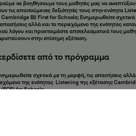
ούμε να βοηθήσουμε τους μαθητές μας να αναπτύξουν
υν τις απαιτούμενες δεξιότητές τους στην ενότητα List
 Cambridge B2 First for Schools; Ενημερωθείτε σχετικά
ς απαιτήσεις αλλά και το περιεχόμενο της ενότητας κατ
ού λόγου και προετοιμάστε αποτελεσματικά τους μαθη
αριστεύσουν στην επίσημη εξέταση.
 κερδίσετε από το πρόγραμμα
νημερωθείτε σχετικά με τη μορφή, τις απαιτήσεις αλλά 
εχόμενο της ενότητας Listening της εξέτασης Cambrid
t (FCE) for Schools.
πορέσετε να δώσετε όλες εκείνες τις συμβουλές στου
που προετοιμάζονται για το Cambridge B2 First (FCE) f
ποίες θα τους οδηγήσουν σε σίγουρη επιτυχία.
ητής