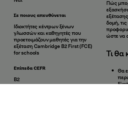
Πώς μπορ
εξασκήσο
Σε ποιους απευθύνεται
εξέτασης
δομή, τι
Ιδιοκτήτες κέντρων ξένων
προφορικ
γλωσσών και καθηγητές που
ώστε να 
προετοιμάζουν μαθητές για την
εξέταση Cambridge B2 First (FCE)
Τι θα
for schools
Επίπεδα CEFR
Θα ε
περι
Β2
Firs
Θα μ
Τύπος
σας 
οι ο
Διαδικτυακά Σεμινάρια
Εισηγ