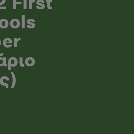
 First
ools
per
άριο
ς)