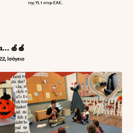
της YL1 στην ΕΑΕ.
α… 🍏🍎
2, Ισόγειο