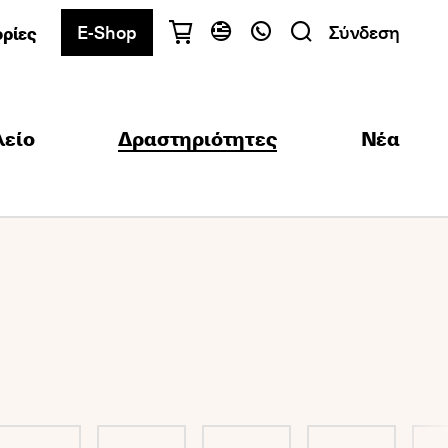
E-Shop
Σύνδεση
ρίες
Έχετε ερωτήσεις;
Ελληνικά
English
λείο
Δραστηριότητες
Nέα
Αθήνα
+30 2103680900
Θεσσαλονίκη
+30 2310557600
Κέντρο Εξετάσεων
+30 2103680000
Βρείτε το τμήμα που σας ενδιαφέρει