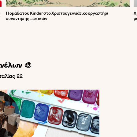
ς
Η ομάδα του Kinder στο Χριστουγεννιάτικο εργαστήρι
Χ
συνάντησης Ξωτικών
μ
ινέλων 🎨
σαλίας 22