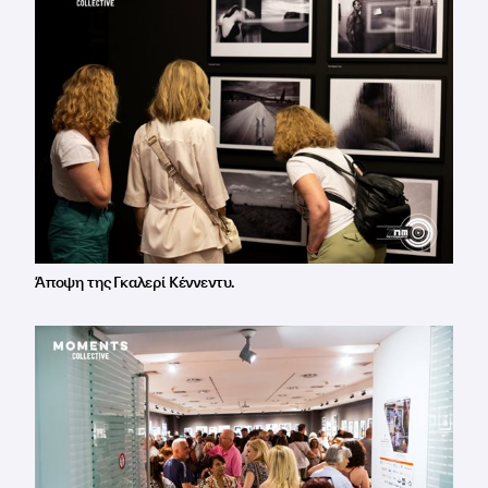
Άποψη της Γκαλερί Κέννεντυ.