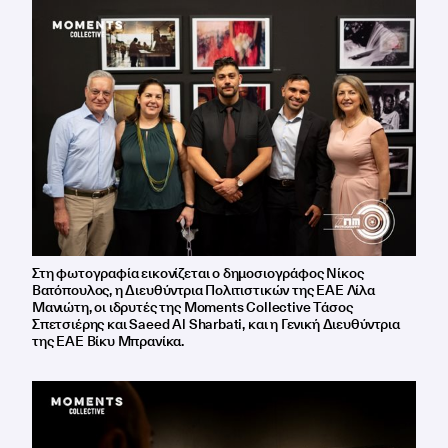
Στη φωτογραφία εικονίζεται ο δημοσιογράφος Νίκος
Βατόπουλος, η Διευθύντρια Πολιτιστικών της ΕΑΕ Λίλα
Μανιώτη, οι ιδρυτές της Moments Collective Τάσος
Σπετσιέρης και Saeed Al Sharbati, και η Γενική Διευθύντρια
της ΕΑΕ Βίκυ Μπρανίκα.