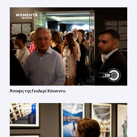
Άποψη της Γκαλερί Κέννεντυ.