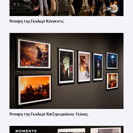
Άποψη της Γκαλερί Κέννεντυ.
Άποψη της Γκαλερί Χατζηκυριάκος- Γκίκας.