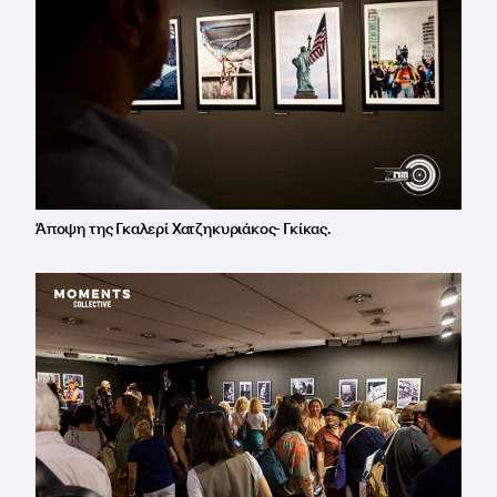
Άποψη της Γκαλερί Χατζηκυριάκος- Γκίκας.