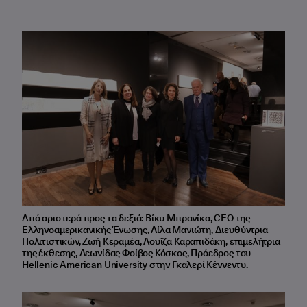
Από αριστερά προς τα δεξιά: Βίκυ Μπρανίκα, CEO της
Ελληνοαμερικανικής Ένωσης, Λίλα Μανιώτη, Διευθύντρια
Πολιτιστικών, Ζωή Κεραμέα, Λουΐζα Καραπιδάκη, επιμελήτρια
της έκθεσης, Λεωνίδας Φοίβος Κόσκος, Πρόεδρος του
Hellenic American University στην Γκαλερί Κέννεντυ.