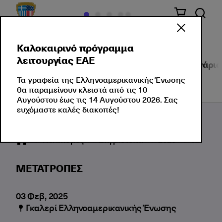
Καλοκαιρινό πρόγραμμα
λειτουργίας ΕΑΕ
Πολιτισμός στο κέντρο
Εκδηλώσεις
Σεμινάρια
Τα γραφεία της Ελληνοαμερικανικής Ένωσης
θα παραμείνουν κλειστά από τις 10
Αυγούστου έως τις 14 Αυγούστου 2026. Σας
ευχόμαστε καλές διακοπές!
Πολιτισμός
Στιγμιότυπα
2025
02
Μ
ΜΕΤΑΤΡΟΠΕΣ
03 Φεβ, 2025
Γκαλερί Ελληνοαμερικανικής Ένωσης