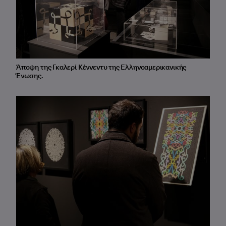
Άποψη της Γκαλερί Κέννεντυ της Ελληνοαμερικανικής
Ένωσης.