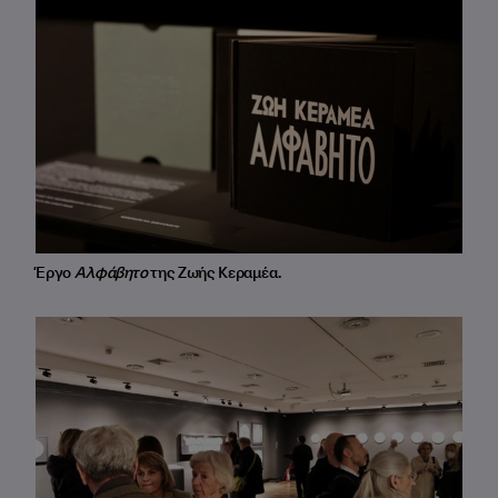
Έργο
Αλφάβητο
της Ζωής Κεραμέα.