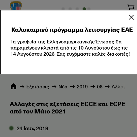
Καλοκαιρινό πρόγραμμα λειτουργίας ΕΑΕ
Σχετικά με Εμάς
Πιστοποιήσεις Ξένης Γλώσσας
Τα γραφεία της Ελληνοαμερικανικής Ένωσης θα
παραμείνουν κλειστά από τις 10 Αυγούστου έως τις
14 Αυγούστου 2026. Σας ευχόμαστε καλές διακοπές!
Εξετάσεις
Νέα
2019
06
Αλλαγές στ
Αλλαγές στις εξετάσεις ECCE και ECPE
από τον Μάιο 2021
24 Ιουν, 2019