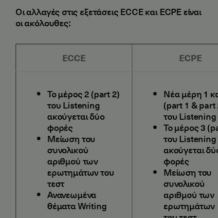
Οι αλλαγές στις εξετάσεις ECCE και ECPE είναι
οι ακόλουθες:
ECCE
ECPE
Το μέρος 2 (part 2)
Νέα μέρη 1 κα
του Listening
(part 1 & part 
ακούγεται δύο
του Listening
φορές
Το μέρος 3 (pa
Μείωση του
του Listening
συνολικού
ακούγεται δύ
αριθμού των
φορές
ερωτημάτων του
Μείωση του
τεστ
συνολικού
Ανανεωμένα
αριθμού των
θέματα Writing
ερωτημάτων
του τεστ