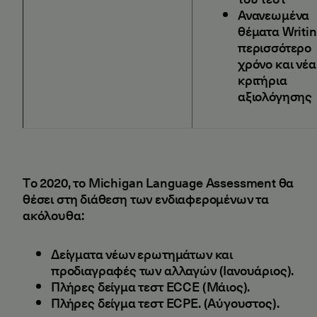
Ανανεωμένα
θέματα Writin
περισσότερο
χρόνο και νέα
κριτήρια
αξιολόγησης
Tο 2020, το Michigan Language Assessment θα
θέσει στη διάθεση των ενδιαφερομένων τα
ακόλουθα:
Δείγματα νέων ερωτημάτων και
προδιαγραφές των αλλαγών (Ιανουάριος).
Πλήρες δείγμα τεστ ECCE (Μάιος).
Πλήρες δείγμα τεστ ECPE. (Αύγουστος).