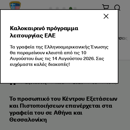
Καλοκαιρινό πρόγραμμα
λειτουργίας ΕΑΕ
Σχετικά με Εμάς
Πιστοποιήσεις Ξένης Γλώσσας
Τα γραφεία της Ελληνοαμερικανικής Ένωσης
θα παραμείνουν κλειστά από τις 10
Αυγούστου έως τις 14 Αυγούστου 2026. Σας
ευχόμαστε καλές διακοπές!
Εξετάσεις
Νέα
2020
05
Το προσωπι
Το προσωπικό του Κέντρου Εξετάσεων
και Πιστοποιήσεων επανέρχεται στα
γραφεία του σε Αθήνα και
Θεσσαλονίκη