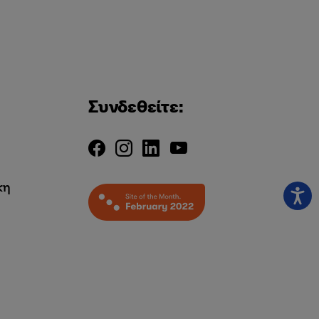
Συνδεθείτε:
κη