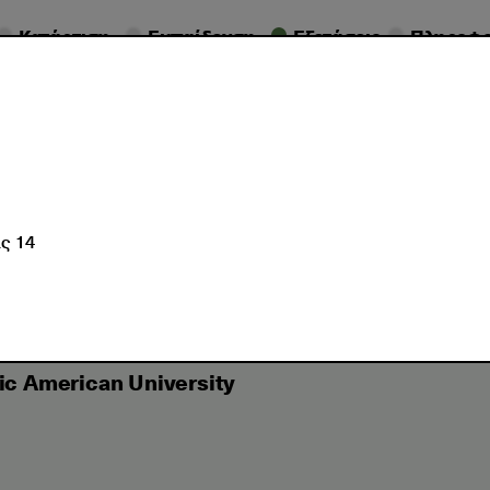
Κατάρτιση
Εκπαίδευση
Εξετάσεις
Πληροφο
γελματικές
Ημερομηνίες
ποιήσεις
Εξετάσεων
Υποστήρι
ις 14
ρόσβαση σε προγράμματα Hellenic American University
c American University