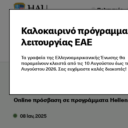
Πολιτισμός
Σχετικά
Πιστοποιήσεις
Καλοκαιρινό πρόγραμμα
με
Ξένης
Επαγ
λειτουργίας ΕΑΕ
Εμάς
Γλώσσας
Πιστο
Τα γραφεία της Ελληνοαμερικανικής Ένωσης θα
παραμείνουν κλειστά από τις 10 Αυγούστου έως τ
Αυγούστου 2026. Σας ευχόμαστε καλές διακοπές!
Εξετάσεις
Νέα
2025
01
Online π
Online πρόσβαση σε προγράμματα Helleni
08 Ιαν, 2025