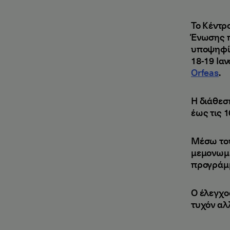
Το Κέντρ
Ένωσης π
υποψηφίω
18-19 Ια
Orfeas
.
Η διάθεσ
έως τις 1
Μέσω τ
μεμονωμέ
προγράμμ
Ο έλεγχ
τυχόν αλλ