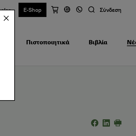
E-Shop
Σύνδεση
ρίες
Έχετε ερωτήσεις;
Ελληνικά
English
ξη
Πιστοποιητικά
Βιβλία
Νέ
Αθήνα
+30 2103680900
Θεσσαλονίκη
+30 2310557600
Κέντρο Εξετάσεων
+30 2103680000
Βρείτε το τμήμα που σας ενδιαφέρει