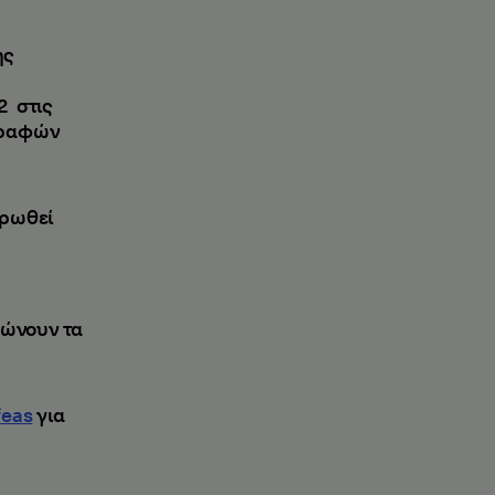
ής
2 στις
γραφών
ηρωθεί
πώνουν τα
feas
για