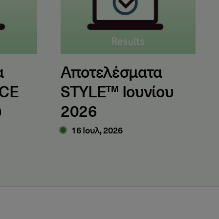
α
Αποτελέσματα
LCE
STYLE™ Ιουνίου
υ
2026
16 Ιουλ, 2026