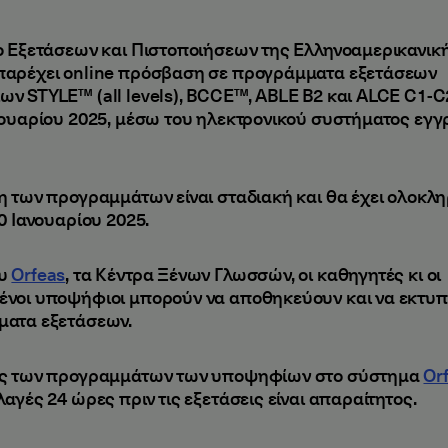
ο Εξετάσεων και Πιστοποιήσεων της Ελληνοαμερικανικ
αρέχει online πρόσβαση σε προγράμματα εξετάσεων
ν STYLE™ (all levels), BCCE™, ABLE B2 και ALCE C1-C
νουαρίου 2025, μέσω του ηλεκτρονικού συστήματος εγ
η των προγραμμάτων είναι σταδιακή και θα έχει ολοκλ
0 Ιανουαρίου 2025.
ου
Orfeas
, τα Κέντρα Ξένων Γλωσσών, οι καθηγητές κι οι
νοι υποψήφιοι μπορούν να αποθηκεύουν και να εκτυ
ατα εξετάσεων.
ος των προγραμμάτων των υποψηφίων στο σύστημα
Or
αγές 24 ώρες πριν τις εξετάσεις είναι απαραίτητος.