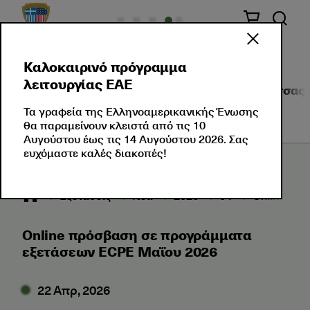
Καλοκαιρινό πρόγραμμα
λειτουργίας ΕΑΕ
Σχετικά με Εμάς
Πιστοποιήσεις Ξένης Γλώσσας
Τα γραφεία της Ελληνοαμερικανικής Ένωσης
θα παραμείνουν κλειστά από τις 10
Αυγούστου έως τις 14 Αυγούστου 2026. Σας
ευχόμαστε καλές διακοπές!
Εξετάσεις
Νέα
2026
04
Online πρ
Online πρόσβαση σε προγράμματα
εξετάσεων ECPE Μαΐου 2026
22 Απρ, 2026