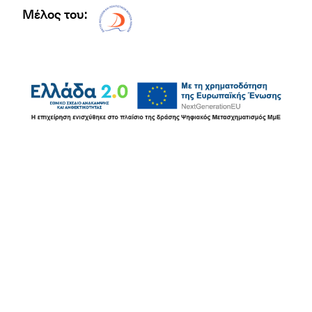
Μέλος του:
Δίκτυο EAE logo