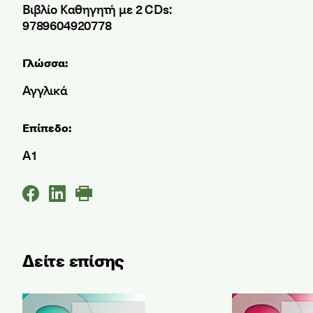
Βιβλίο Καθηγητή με 2 CDs:
9789604920778
Γλώσσα:
Αγγλικά
Επίπεδο:
A1
Δείτε επίσης
Practice Tests for STYLE Level