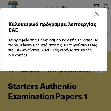
Καλοκαιρινό πρόγραμμα λειτουργίας
ΕΑΕ
Σχετικά με Εμάς
Πιστοποιήσεις Ξένης Γλώσσας
Τα γραφεία της Ελληνοαμερικανικής Ένωσης θα
παραμείνουν κλειστά από τις 10 Αυγούστου έως
τις 14 Αυγούστου 2026. Σας ευχόμαστε καλές
διακοπές!
Εξετάσεις
Υποστήριξη Εξετάσεων
Βιβλία
Starters Authentic
Examination Papers 1