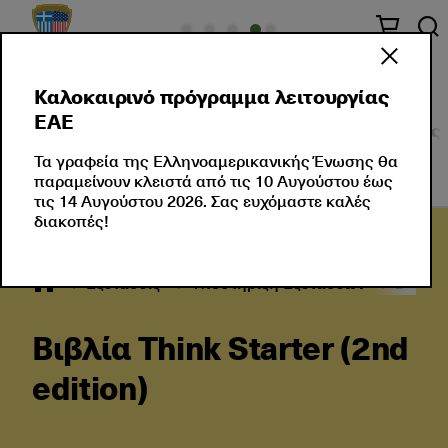
Καλοκαιρινό πρόγραμμα λειτουργίας
ΕΑΕ
Σχετικά με Εμάς
Πιστοποιήσεις Ξένης Γλώσσας
Τα γραφεία της Ελληνοαμερικανικής Ένωσης θα
παραμείνουν κλειστά από τις 10 Αυγούστου έως
τις 14 Αυγούστου 2026. Σας ευχόμαστε καλές
διακοπές!
Εξετάσεις
Υποστήριξη Εξετάσεων
Βιβλία
Βιβλία Think Starter (2nd
edition)