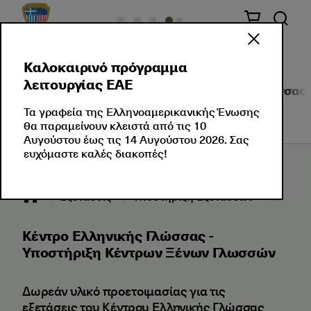
Καλοκαιρινό πρόγραμμα
λειτουργίας ΕΑΕ
Σχετικά με Εμάς
Πιστοποιήσεις Ξένης Γλώσσας
Τα γραφεία της Ελληνοαμερικανικής Ένωσης
θα παραμείνουν κλειστά από τις 10
Αυγούστου έως τις 14 Αυγούστου 2026. Σας
ευχόμαστε καλές διακοπές!
Εξετάσεις
Υποστήριξη Εξετάσεων
Κέντρα
Κέντρο Ελληνικής Γλώσσας -
Υποστήριξη Κέντρων Ξένων Γλωσσών
Δωρεάν υλικό προετοιμασίας για τις
εξετάσεις του Κέντρου Ελληνικής Γλώσσας