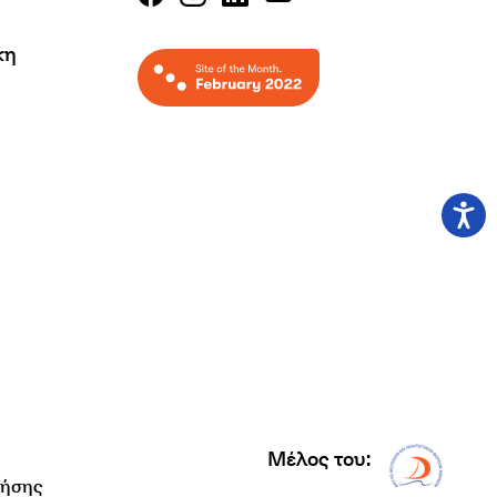
κη
Μέλος του:
Δίκτυ
ρήσης