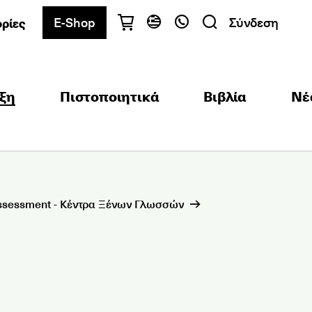
E-Shop
Σύνδεση
ρίες
Έχετε ερωτήσεις;
Ελληνικά
English
ξη
Πιστοποιητικά
Βιβλία
Νέ
Αθήνα
+30 2103680900
Θεσσαλονίκη
+30 2310557600
Κέντρο Εξετάσεων
+30 2103680000
ssessment - Κέντρα Ξένων Γλωσσών
Βρείτε το τμήμα που σας ενδιαφέρει