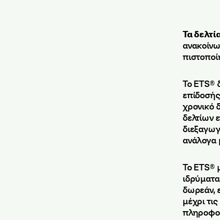
Τα δελτί
ανακοίνω
πιστοποί
Το ETS® 
επίδοσής 
χρονικό 
δελτίων ε
διεξαγωγ
ανάλογα 
Το ETS® 
ιδρύματα
δωρεάν, 
μέχρι τις
πληροφορ