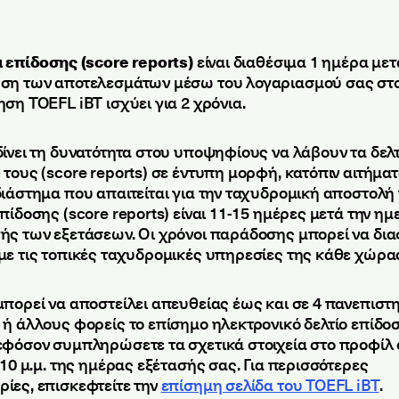
α επίδοσης (score reports)
είναι διαθέσιμα 1 ημέρα μετ
ση των αποτελεσμάτων μέσω του λογαριασμού σας στο
ηση TOEFL iΒΤ ισχύει για 2 χρόνια.
δίνει τη δυνατότητα στου υποψηφίους να λάβουν τα δελ
τους (score reports) σε έντυπη μορφή, κατόπιν αιτήματ
διάστημα που απαιτείται για την ταχυδρομική αποστολή
πίδοσης (score reports) είναι 11-15 ημέρες μετά την η
ής των εξετάσεων. Οι χρόνοι παράδοσης μπορεί να δι
με τις τοπικές ταχυδρομικές υπηρεσίες της κάθε χώρα
μπορεί να αποστείλει απευθείας έως και σε 4 πανεπιστ
 ή άλλους φορείς το επίσημο ηλεκτρονικό δελτίο επίδο
εφόσον συμπληρώσετε τα σχετικά στοιχεία στο προφίλ
 10 μ.μ. της ημέρας εξέτασής σας. Για περισσότερες
ίες, επισκεφτείτε την
επίσημη σελίδα του TOEFL iBT
.