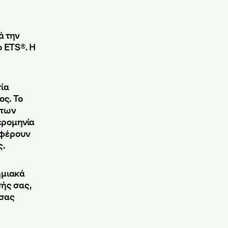
ά την
 ETS®. Η
τία
ος. Το
 των
μερομηνία
αφέρουν
ς.
ημιακά
σής σας,
 σας