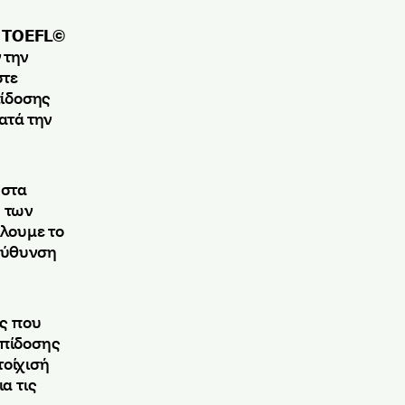
ου TOEFL©
 την
στε
πίδοσης
ατά την
στα
 των
λουμε το
ιεύθυνση
ας που
επίδοσης
τοίχισή
α τις