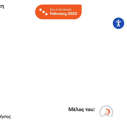
κη
Μέλος του:
Δίκτυ
ρήσης