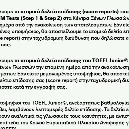
λουμε τα
ατομικά δελτία επίδοσης (score reports) τ
M Tests (Step 1 & Step 2)
στα Κέντρα Ξένων Γλωσσών
ημέρα από την ανακοίνωση των αποτελεσμάτων. Εάν εί
νος υποψήφιος, θα αποστείλουμε το ατομικό δελτίο ε
re report) στην ταχυδρομική διεύθυνση που δηλώσατε κ
σας.
λουμε τα
ατομικά δελτία επίδοσης του TOEFL Junior©
ένων Γλωσσών την επομένη ημέρα από την ανακοίνωση
μάτων. Εάν είστε μεμονωμένος υποψήφιος, θα αποστεί
δελτίο επίδοσης σας (score report) στην ταχυδρομική δ
σατε κατά την εγγραφή σας.
υποψήφιοι του TOEFL Junior©, ανεξαρτήτως βαθμολογί
βει, λαμβάνουν λεπτομερές δελτίο επίδοσης. Τα δελτία 
ουν αναλυτικά τις γλωσσικές τους ικανότητες, με αντισ
 επίπεδα του Κοινού Ευρωπαϊκού Πλαισίου Αναφοράς γι
(CEFR).