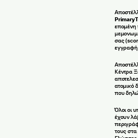
Αποστέλ
PrimaryT
επομένη 
μεμονωμέ
σας (sco
εγγραφή 
Αποστέλ
Κέντρα Ξ
αποτελεσ
ατομικό 
που δηλώ
Όλοι οι 
έχουν λά
περιγράφ
τους στα
Γλώσσες 