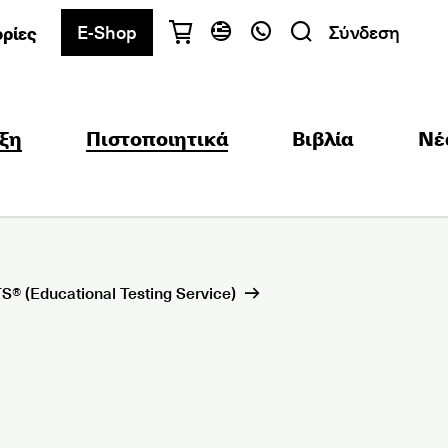
E-Shop
Σύνδεση
ρίες
Έχετε ερωτήσεις;
Ελληνικά
English
ξη
Πιστοποιητικά
Βιβλία
Νέ
Αθήνα
+30 2103680900
Θεσσαλονίκη
+30 2310557600
Κέντρο Εξετάσεων
+30 2103680000
® (Educational Testing Service)
Βρείτε το τμήμα που σας ενδιαφέρει