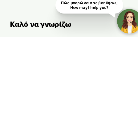
Πώς μπορώ να σας βοηθήσω;

How may I help you?
Καλό να γνωρίζω
Σε ποιους απευθύνεται
Στους μαθητές που προετοιμάζονται για την
εξέταση ECPE.
Τύπος
Ακαδημαϊκή Υποστήριξη
Περίοδος εγγραφών για 18/10/2024: 16/9-
13/10/2024
Περίοδος εγγραφών για 20/10/2024: 16/9-
13/10/2024
Περίοδος εγγραφών για 10/11/2024: 16/9-
3/11/2024