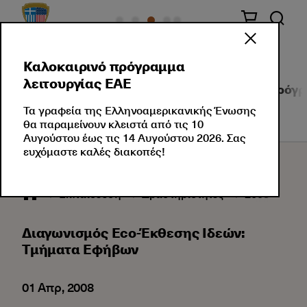
Καλοκαιρινό πρόγραμμα
λειτουργίας ΕΑΕ
Τμήματα Αγγλικών
Τμήματα Ελληνικών
Πρόγρ
Τα γραφεία της Ελληνοαμερικανικής Ένωσης
θα παραμείνουν κλειστά από τις 10
Αυγούστου έως τις 14 Αυγούστου 2026. Σας
ευχόμαστε καλές διακοπές!
Εκπαίδευση
Δραστηριότητες
2008
04
Διαγωνισμός Eco-Έκθεσης Ιδεών:
Τμήματα Εφήβων
01 Απρ, 2008