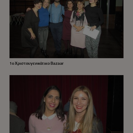
1ο Χριστουγεννιάτικο Bazaar