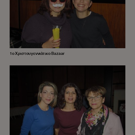
1ο Χριστουγεννιάτικο Bazaar