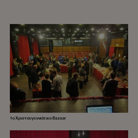
1ο Χριστουγεννιάτικο Bazaar