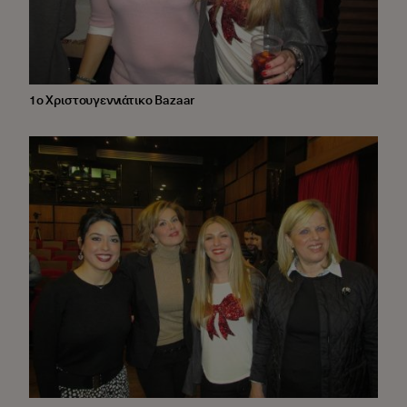
1ο Χριστουγεννιάτικο Bazaar