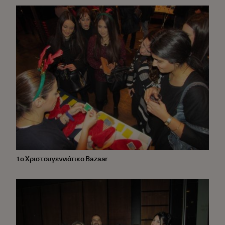
1ο Χριστουγεννιάτικο Bazaar