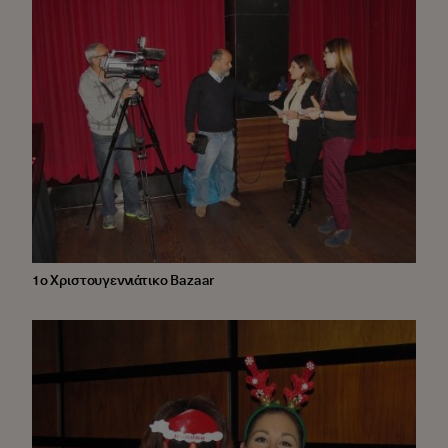
1ο Χριστουγεννιάτικο Bazaar