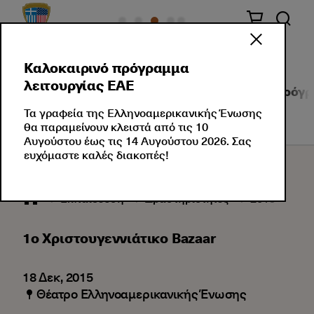
Καλοκαιρινό πρόγραμμα
λειτουργίας ΕΑΕ
Τμήματα Αγγλικών
Τμήματα Ελληνικών
Πρόγρ
Τα γραφεία της Ελληνοαμερικανικής Ένωσης
θα παραμείνουν κλειστά από τις 10
Αυγούστου έως τις 14 Αυγούστου 2026. Σας
ευχόμαστε καλές διακοπές!
Εκπαίδευση
Δραστηριότητες
2015
12
1o Χριστουγεννιάτικο Bazaar
18 Δεκ, 2015
Θέατρο Ελληνοαμερικανικής Ένωσης