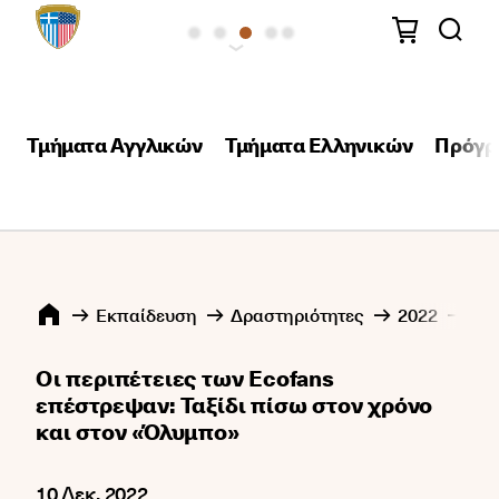
Τμήματα Αγγλικών
Τμήματα Ελληνικών
Πρόγρ
Εκπαίδευση
Δραστηριότητες
2022
12
Οι περιπέτειες των Ecofans
επέστρεψαν: Ταξίδι πίσω στον χρόνο
και στον «Όλυμπο»
10 Δεκ, 2022