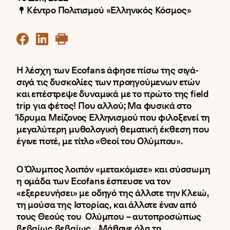
Κέντρο Πολιτισμού «Ελληνικός Κόσμος»
Η λέσχη των Ecofans άφησε πίσω της σιγά-
σιγά τις δυσκολίες των προηγούμενων ετών
και επέστρεψε δυναμικά με το πρώτο της field
trip για φέτος! Που αλλού; Μα φυσικά στο
Ίδρυμα Μείζονος Ελληνισμού που φιλοξενεί τη
μεγαλύτερη μυθολογική θεματική έκθεση που
έγινε ποτέ, με τίτλο «Θεοί του Ολύμπου».
Ο Όλυμπος λοιπόν «μετακόμισε» και σύσσωμη
η ομάδα των Ecofans έσπευσε να τον
«εξερευνήσει» με οδηγό της άλλοτε την Κλειώ,
τη μούσα της Ιστορίας, και άλλοτε έναν από
τους Θεούς του Ολύμπου – αυτοπροσώπως
βεβαίως βεβαίως…Μάθανε όλα τα