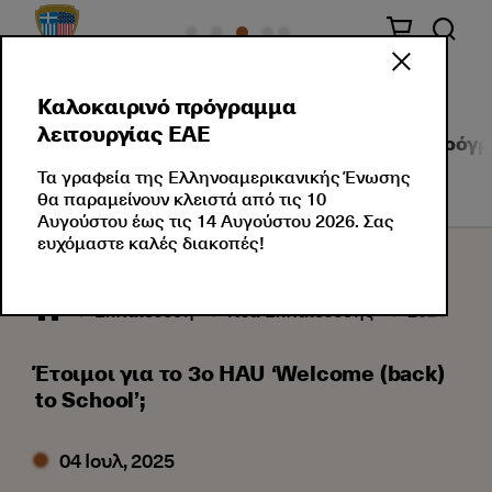
Καλοκαιρινό πρόγραμμα
λειτουργίας ΕΑΕ
Τμήματα Αγγλικών
Τμήματα Ελληνικών
Πρόγρ
Τα γραφεία της Ελληνοαμερικανικής Ένωσης
θα παραμείνουν κλειστά από τις 10
Αυγούστου έως τις 14 Αυγούστου 2026. Σας
ευχόμαστε καλές διακοπές!
Εκπαίδευση
Νέα Εκπαίδευσης
2025
0
Έτοιμοι για το 3ο HAU ‘Welcome (back)
to School’;
04 Ιουλ, 2025