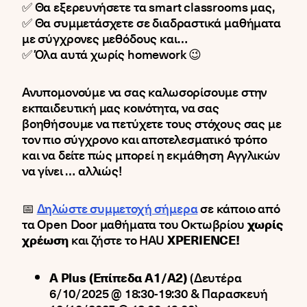
✅ Θα εξερευνήσετε τα smart classrooms μας,
✅ Θα συμμετάσχετε σε διαδραστικά μαθήματα
με σύγχρονες μεθόδους και…
✅ Όλα αυτά χωρίς homework 😉
Ανυπομονούμε να σας καλωσορίσουμε στην
εκπαιδευτική μας κοινότητα, να σας
βοηθήσουμε να πετύχετε τους στόχους σας με
τον πιο σύγχρονο και αποτελεσματικό τρόπο
και να δείτε πώς μπορεί η εκμάθηση Αγγλικών
να γίνει … αλλιώς!
📅
Δηλώστε συμμετοχή σήμερα
σε κάποιο από
τα Open Door μαθήματα του Οκτωβρίου
χωρίς
χρέωση
και ζήστε το HAU
XPERIENCE!
A Plus (Επίπεδα Α1/Α2)
(Δευτέρα
6/10/2025 @ 18:30-19:30 & Παρασκευή