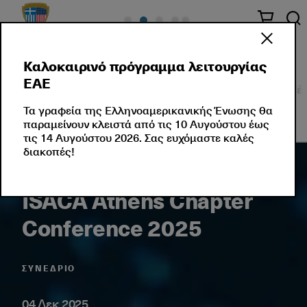
Καλοκαιρινό πρόγραμμα λειτουργίας
ΕΑΕ
Σεμινάρια
Εταιρικές Λύσεις
Εκδηλώσεις
Νέ
Τα γραφεία της Ελληνοαμερικανικής Ένωσης θα
παραμείνουν κλειστά από τις 10 Αυγούστου έως
τις 14 Αυγούστου 2026. Σας ευχόμαστε καλές
διακοπές!
ISACA Athens Chapter
Conference 2025
ΣΥΝΈΔΡΙΟ
04 Δεκ 2025