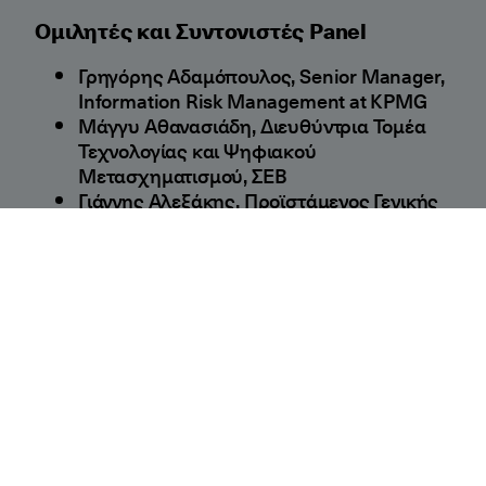
Ομιλητές και Συντονιστές Panel
Γρηγόρης Αδαμόπουλος, Senior Manager,
Information Risk Management at KPMG
Μάγγυ Αθανασιάδη, Διευθύντρια Τομέα
Τεχνολογίας και Ψηφιακού
Μετασχηματισμού, ΣΕΒ
Γιάννης Αλεξάκης, Προϊστάμενος Γενικής
Διεύθυνσης Επιτελικού Σχεδιασμού,
Εθνική Αρχή Κυβερνοασφάλειας,
Υπουργείο Ψηφιακής Διακυβέρνησης
Διονύσης Αλευράς, Information Security
Executive, ISACA Athens Chapter
Treasurer
Κωνσταντίνος Ανδρεόπουλος, Chief
Information Security Officer, Regnology
Group GmbH
Γιώργος Γέρμανος, Αστυνόμος Α΄,
Διεύθυνση Δίωξης