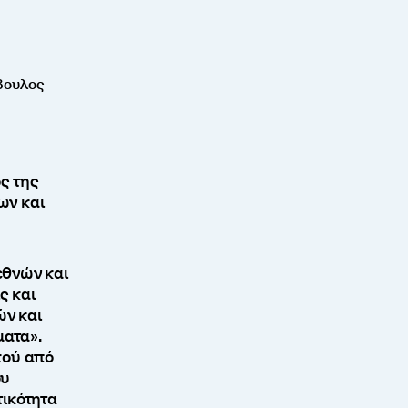
μβουλος
ος της
ων και
εθνών και
ς και
ν και
ατα».
κού από
ου
τικότητα