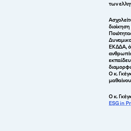
των ελλη
Ασχολείτ
διοίκηση 
Ποιότητα
Δυναμικο
ΕΚΔΔΑ, ό
ανθρωπίν
εκπαίδευ
διαμορφώ
Ο κ. Γκέγ
μαθαίνουν
Ο κ. Γκέ
ESG in Pr