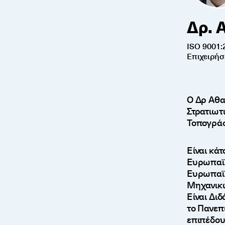
Δρ. 
ISO 9001:
Επιχειρή
Ο Δρ Αθα
Στρατιωτ
Τοπογρά
Είναι κά
Ευρωπαϊκ
Ευρωπαϊκ
Μηχανικώ
Είναι Δι
το Πανεπι
επιπέδου