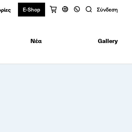
E-Shop
Σύνδεση
ρίες
Έχετε ερωτήσεις;
Ελληνικά
English
Νέα
Gallery
Αθήνα
+30 2103680900
Θεσσαλονίκη
+30 2310557600
Κέντρο Εξετάσεων
+30 2103680000
Βρείτε το τμήμα που σας ενδιαφέρει