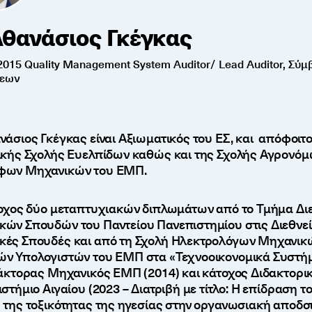
Αθανάσιος Γκέγκας
2015 Quality Management System Auditor/ Lead Auditor, Σύ
σεων
νάσιος Γκέγκας είναι Αξιωματικός του ΕΣ, και απόφοιτ
ικής Σχολής Ευελπίδων καθώς και της Σχολής Αγρονόμ
φων Μηχανικών του ΕΜΠ.
τοχος δύο μεταπτυχιακών διπλωμάτων από το Τμήμα Δι
ών Σπουδών του Παντείου Πανεπιστημίου στις Διεθνεί
ές Σπουδές και από τη Σχολή Ηλεκτρολόγων Μηχανικώ
ν Υπολογιστών του ΕΜΠ στα «Τεχνοοικονομικά Συστήμ
δάκτορας Μηχανικός ΕΜΠ (2014) και κάτοχος Διδακτορι
στήμιο Αιγαίου (2023 – Διατριβή με τίτλο: H επίδραση τ
 της τοξικότητας της ηγεσίας στην οργανωσιακή αποδο