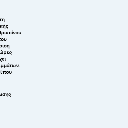
τη
ικής
νθρωπίνου
του
ριση
 ώρες
χει
αμμάτων.
οί που
νωσης