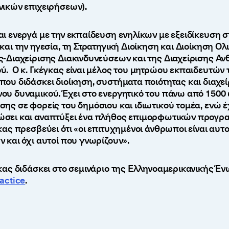
νικών επιχειρήσεων).
αι ενεργά με την εκπαίδευση ενηλίκων με εξειδίκευση σ
και την ηγεσία, τη Στρατηγική Διοίκηση και Διοίκηση Ολ
ς-Διαχείρισης Διακινδυνεύσεων και της Διαχείρισης Α
ύ. Ο κ. Γκέγκας είναι μέλος του μητρώου εκπαιδευτών 
που διδάσκει διοίκηση, συστήματα ποιότητας και διαχεί
ου δυναμικού. Έχει στο ενεργητικό του πάνω από 1500
σης σε φορείς του δημόσιου και ιδιωτικού τομέα, ενώ έ
σει και αναπτύξει ένα πλήθος επιμορφωτικών προγρ
κας πρεσβεύει ότι «οι επιτυχημένοι άνθρωποι είναι αυτ
 και όχι αυτοί που γνωρίζουν».
γκας διδάσκει στο σεμινάριο της Ελληνοαμερικανικής Έ
actice
.