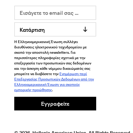
Κατάρτιση
Η Ελληνοαμερικανική Ένωση συλλέγει
διευθύνσεις ηλεκτρονικού ταχυδρομείου με
σκοπό την αποστολή newsletters. Για
περισσότερες πληροφορίες σχετικά με την
επεξεργασία των προσωπικών σας δεδομένων
και την άσκηση κάθε νόμιμου δικαιώματός σας
μπορείτε να διαβάσετε την
Ενημέρωση περί
Επεξεργασίας Προσωπικών Δεδομένων από την
Ελληνοαμερικανική Ένωση για σκοπούς
εμπορικής προώθησης
.
Εγγραφείτε
© 2026, Hellenic American Union. All Rights Reserved.