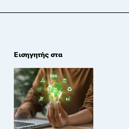
Εισηγητής στα
ESG in Practice