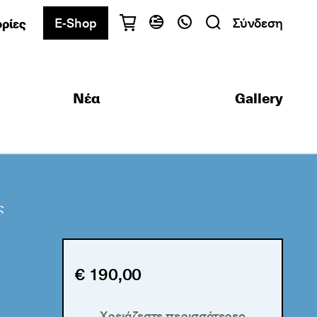
E-Shop
Σύνδεση
ρίες
Έχετε ερωτήσεις;
Ελληνικά
English
Νέα
Gallery
Αθήνα
+30 2103680900
Θεσσαλονίκη
+30 2310557600
Κέντρο Εξετάσεων
+30 2103680000
ς
Βρείτε το τμήμα που σας ενδιαφέρει
€ 190,00
Χρειάζεστε περισσότερες