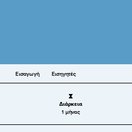
Εισαγωγή
Εισηγητές
Διάρκεια
1 μήνας