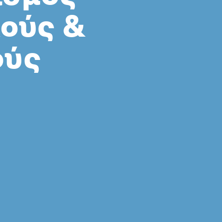
κούς &
ούς