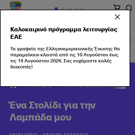
Καλοκαιρινό πρόγραμμα λειτουργίας
ΕΑΕ
Πολιτισμός στο κέντρο
Εκδηλώσεις
Σεμινάρια
Τα γραφεία της Ελληνοαμερικανικής Ένωσης θα
παραμείνουν κλειστά από τις 10 Αυγούστου έως
τις 14 Αυγούστου 2026. Σας ευχόμαστε καλές
διακοπές!
Πολιτισμός
Πολιτιστικές Εκδηλώσεις
202
Ένα Στολίδι για την
Λαμπάδα μου
ΕΡΓΑΣΤΉΡΙΟ ∙ ΠΑΙΔΙΚΉ ΕΚΔΉΛΩΣΗ