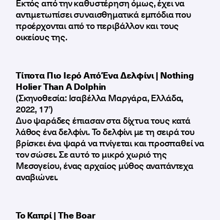
Εκτός από την καθυστέρηση όμως, έχει να
αντιμετωπίσει συναισθηματικά εμπόδια που
προέρχονται από το περιβάλλον και τους
οικείους της.
Tίποτα Πιο Ιερό Από Ένα Δελφίνι | Nothing
Holier Than A Dolphin
(Σκηνοθεσία: Ισαβέλλα Μαργάρα, Ελλάδα,
2022, 17’)
Δυο ψαράδες έπιασαν στα δίχτυα τους κατά
λάθος ένα δελφίνι. Το δελφίνι με τη σειρά του
βρίσκει ένα ψαρά να πνίγεται και προσπαθεί να
τον σώσει. Σε αυτό το μικρό χωριό της
Μεσογείου, ένας αρχαίος μύθος αναπάντεχα
αναβιώνει.
Το Καπρί | The Boar