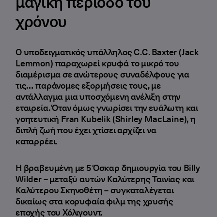
μαγική περίοδο του
χρόνου
Ο υποδειγματικός υπάλληλος C.C. Baxter (Jack
Lemmon) παραχωρεί κρυφά το μικρό του
διαμέρισμα σε ανώτερους συναδέλφους για
τις… παράνομες εξορμήσεις τους, με
αντάλλαγμα μια υποσχόμενη ανέλιξη στην
εταιρεία. Όταν όμως γνωρίσει την ευάλωτη και
γοητευτική Fran Kubelik (Shirley MacLaine), η
διπλή ζωή που έχει χτίσει αρχίζει να
καταρρέει.
Η βραβευμένη με 5 Όσκαρ δημιουργία του Billy
Wilder – μεταξύ αυτών Καλύτερης Ταινίας και
Καλύτερου Σκηνοθέτη – συγκαταλέγεται
δικαίως στα κορυφαία φιλμ της χρυσής
εποχής του Χόλιγουντ.