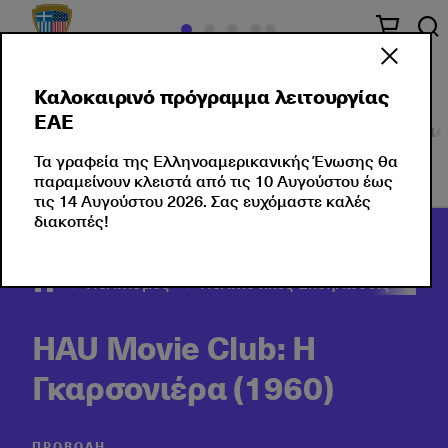
Καλοκαιρινό πρόγραμμα λειτουργίας
ΕΑΕ
Πολιτισμός στο κέντρο
Εκδηλώσεις
Σεμινάρια
Τα γραφεία της Ελληνοαμερικανικής Ένωσης θα
παραμείνουν κλειστά από τις 10 Αυγούστου έως
τις 14 Αυγούστου 2026. Σας ευχόμαστε καλές
διακοπές!
Πολιτισμός
Πολιτιστικές Εκδηλώσεις
202
HAU Movie Club: Η
Γκαρσονιέρα (1960)
ΠΡΟΒΟΛΉ