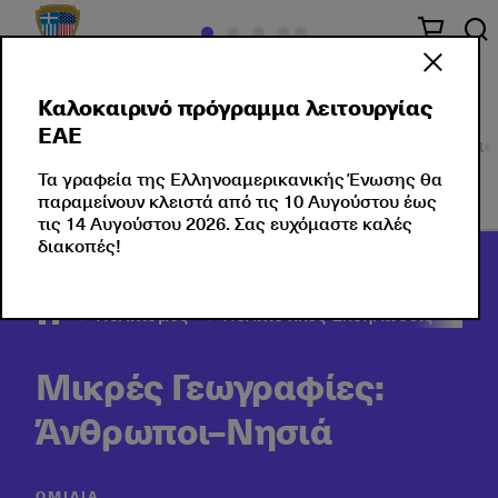
Καλοκαιρινό πρόγραμμα λειτουργίας
ΕΑΕ
Πολιτισμός στο κέντρο
Εκδηλώσεις
Σεμινάρια
Τα γραφεία της Ελληνοαμερικανικής Ένωσης θα
παραμείνουν κλειστά από τις 10 Αυγούστου έως
τις 14 Αυγούστου 2026. Σας ευχόμαστε καλές
διακοπές!
Πολιτισμός
Πολιτιστικές Εκδηλώσεις
202
Μικρές Γεωγραφίες:
Άνθρωποι–Νησιά
ΟΜΙΛΊΑ