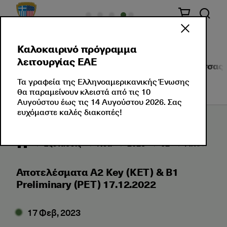
Καλοκαιρινό πρόγραμμα
λειτουργίας ΕΑΕ
Σχετικά με Εμάς
Πιστοποιήσεις Ξένης Γλώσσας
Τα γραφεία της Ελληνοαμερικανικής Ένωσης
θα παραμείνουν κλειστά από τις 10
Αυγούστου έως τις 14 Αυγούστου 2026. Σας
ευχόμαστε καλές διακοπές!
Εξετάσεις
Νέα
2023
02
Αποτελέσμα
Αποτελέσματα A2 Key (KET) & B1
Preliminary (PET) 17.12.2022
17 Φεβ, 2023