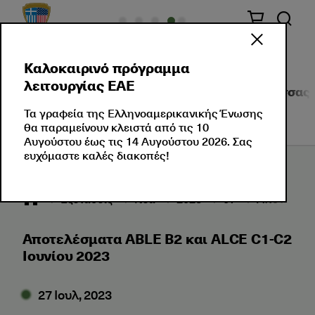
Καλοκαιρινό πρόγραμμα
λειτουργίας ΕΑΕ
Σχετικά με Εμάς
Πιστοποιήσεις Ξένης Γλώσσας
Τα γραφεία της Ελληνοαμερικανικής Ένωσης
θα παραμείνουν κλειστά από τις 10
Αυγούστου έως τις 14 Αυγούστου 2026. Σας
ευχόμαστε καλές διακοπές!
Εξετάσεις
Νέα
2023
07
Αποτελέσμα
Αποτελέσματα ABLE B2 και ALCE C1-C2
Ιουνίου 2023
27 Ιουλ, 2023