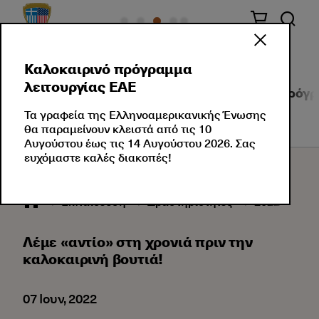
Καλοκαιρινό πρόγραμμα
λειτουργίας ΕΑΕ
Τμήματα Αγγλικών
Τμήματα Ελληνικών
Πρόγρ
Τα γραφεία της Ελληνοαμερικανικής Ένωσης
θα παραμείνουν κλειστά από τις 10
Αυγούστου έως τις 14 Αυγούστου 2026. Σας
ευχόμαστε καλές διακοπές!
Εκπαίδευση
Δραστηριότητες
2022
05
Λέμε «αντίο» στη χρονιά πριν την
καλοκαιρινή βουτιά!
07 Ιουν, 2022