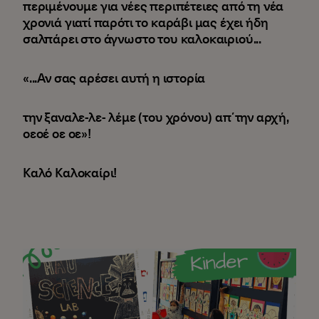
περιμένουμε για νέες περιπέτειες από τη νέα
χρονιά γιατί παρότι το καράβι μας έχει ήδη
σαλπάρει στο άγνωστο του καλοκαιριού...
«...Αν σας αρέσει αυτή η ιστορία
την ξαναλε-λε- λέμε (του χρόνου) απ΄την αρχή,
οεοέ οε οε»!
Καλό Καλοκαίρι!