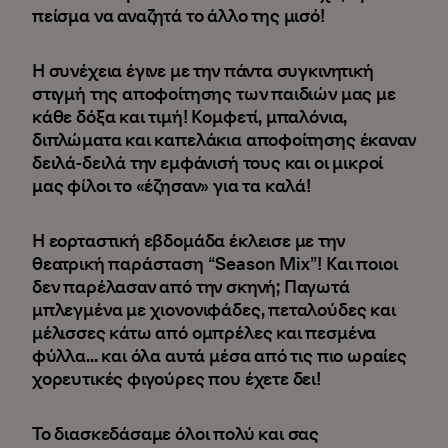
πείσμα να αναζητά το άλλο της μισό!
Η συνέχεια έγινε με την πάντα συγκινητική
στιγμή της αποφοίτησης των παιδιών μας με
κάθε δόξα και τιμή! Κομφετί, μπαλόνια,
διπλώματα και καπελάκια αποφοίτησης έκαναν
δειλά-δειλά την εμφάνισή τους και οι μικροί
μας φίλοι το «έζησαν» για τα καλά!
Η εορταστική εβδομάδα έκλεισε με την
θεατρική παράσταση “Season Mix”! Και ποιοι
δεν παρέλασαν από την σκηνή; Παγωτά
μπλεγμένα με χιονονιφάδες, πεταλούδες και
μέλισσες κάτω από ομπρέλες και πεσμένα
φύλλα... και όλα αυτά μέσα από τις πιο ωραίες
χορευτικές φιγούρες που έχετε δει!
Το διασκεδάσαμε όλοι πολύ και σας