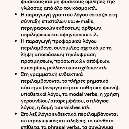
φυσικούς και μη φυσικούς ομιλητές της
γλώσσας από όλο τον κόσμο κτλ.
Η παραγωγή γραπτού λόγου εστιάζει στη
σύνταξη επιστολών και e-mails,
περιγραφικών εκθέσεων, άρθρων,
περιλήψεων και αφηγήσεων κτλ.
Η παραγωγή προφορικού λόγου
περιλαμβάνει συνομιλίες σχετικά με τη
λήψη αποφάσεων, την έκφραση
προτιμήσεων, προσωπικών απόψεων,
εμπειρίων, μελλοντικών σχέδιων κτλ.
Στη γραμματική ενδεικτικά
περιλαμβάνονται το πλήρες ρηματικό
σύστημα (ενεργητική και παθητική φωνή),
υποθετικοί λόγοι, τα modal verbs, η χρήση
γερουνδίου/απαρεμφάτου, ο πλάγιος
λόγος, η δομή των wishes κτλ.
Στο λεξιλόγιο ενδεικτικά περιλαμβάνονται
οι παραγωγικές καταλήξεις, τα σύνθετα
επίθετα, τα phrasal verbs, τα συνώνυμα