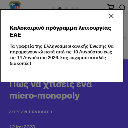
Καλοκαιρινό πρόγραμμα λειτουργίας
ΕΑΕ
Σεμινάρια
Εταιρικές Λύσεις
Εκδηλώσεις
Νέ
Τα γραφεία της Ελληνοαμερικανικής Ένωσης θα
παραμείνουν κλειστά από τις 10 Αυγούστου έως
τις 14 Αυγούστου 2026. Σας ευχόμαστε καλές
διακοπές!
Πως να χτίσεις ένα
micro-monopoly
ΔΩΡΕΆΝ ΕΚΔΉΛΩΣΗ
12 Ιαν 2023