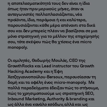
η αποτελεσματικότητά τους δεν είναι η ίδια
όπως ήταν πριν μερικούς μήνες, όταν οι
ανταγωνιστές πολλαπλασιάζονται, νέα
προϊόντα, ίδια, παρόμοια ή και καλύτερα,
παρουσιάζονται κάθε μέρα απέναντι στα δικά
σου και δεν μπορείς πλέον να βασίζεσαι σε μια
μόνο στρατηγική για το μέλλον της επιχείρησής
σου, τότε σκέψου πώς θα χτίσεις ένα micro
monopoly.
Οι ομιλητές, Θοδωρής Μουλός, CEO της
GrowthRocks και Lead instructor του Growth
Hacking Academy και η Έφη
Χατζηγιαννοπούλου-Bersoux, παρουσίασαν τη
δομή και τα οφέλη ένος micro-monopoly. Με
πολλά παραδείγματα έδειξαν πώς το στήνουμε,
πώς το χρησιμοποιούμε ως στρατηγική SEO,
Inbound Marketing, Authority & branding και
ως άλλο ένα κανάλο εσόδων, αλλά και ως