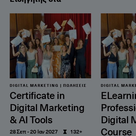
Certificate in Digital Marketing & AI Tools
ELearning Pro
DIGITAL MARKETING | ΠΩΛΉΣΕΙΣ
DIGITAL MARK
Certificate in
ELearni
Digital Marketing
Profess
& AI Tools
Digital
Course
28 Σεπ
-
20 Ιαν 2027
132+