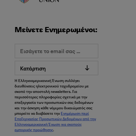
Μείνετε Ενημερωμένοι:
Κατάρτιση
Η Ελληνοαμερικανική Ένωση συλλέγει
διευθύνσεις ηλεκτρονικού ταχυδρομείου με
σκοπό την αποστολή newsletters. Για
περισσότερες πληροφορίες σχετικά με την
επεξεργασία των προσωπικών σας δεδομένων
και την άσκηση κάθε νόμιμου δικαιώματός σας
μπορείτε να διαβάσετε την
Ενημέρωση περί
Επεξεργασίας Προσωπικών Δεδομένων από την
Ελληνοαμερικανική Ένωση για σκοπούς
εμπορικής προώθησης
.