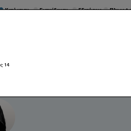
Κατάρτιση
Εκπαίδευση
Εξετάσεις
Πληροφο
ύσεις
Εκδηλώσεις
ις 14
x