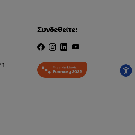
Συνδεθείτε:
κη