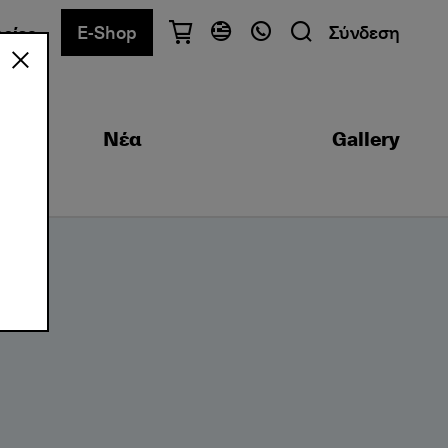
E-Shop
Σύνδεση
ρίες
Έχετε ερωτήσεις;
Ελληνικά
English
Νέα
Gallery
Αθήνα
+30 2103680900
Θεσσαλονίκη
+30 2310557600
Κέντρο Εξετάσεων
+30 2103680000
Βρείτε το τμήμα που σας ενδιαφέρει