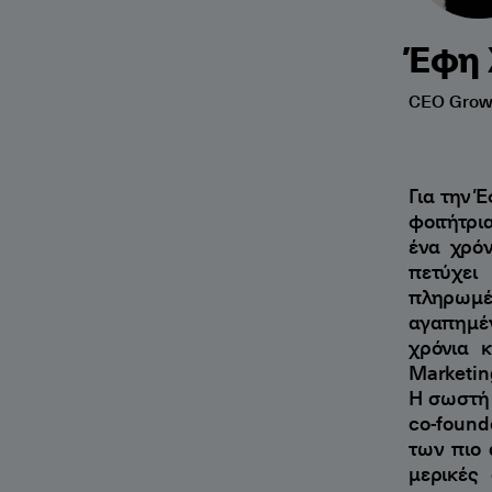
Έφη 
CEO Growt
Για την 
φοιτήτρι
ένα χρόν
πετύχει
πληρωμέ
αγαπημέν
χρόνια 
Marketin
Η σωστή 
co-found
των πιο 
μερικές 