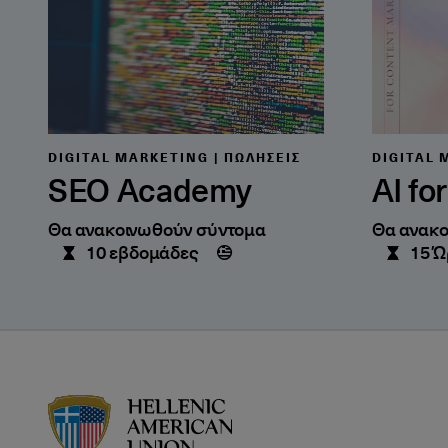
DIGITAL MARKETING | ΠΩΛΉΣΕΙΣ
DIGITAL 
SEO Academy
AI fo
Θα ανακοινωθούν σύντομα
Θα ανακο
10 εβδομάδες
15 Ώ
HAU logo