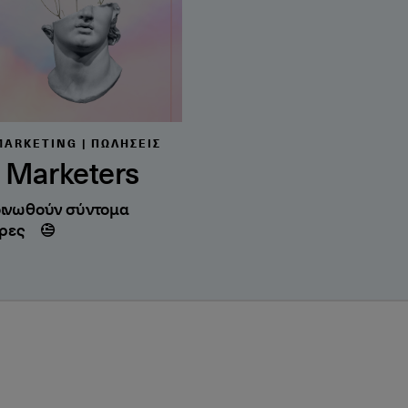
MARKETING | ΠΩΛΉΣΕΙΣ
r Marketers
ινωθούν σύντομα
ρες