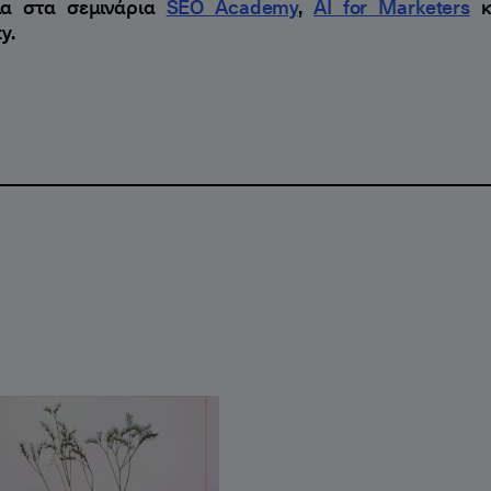
ια στα σεμινάρια
SEO Academy
,
AI for Marketers
κα
y.
rketers