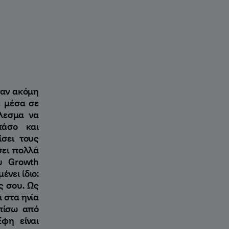
ταν ακόμη
ε μέσα σε
έλεσμα να
πάσο και
σει τους
σει πολλά
υ Growth
νει ίδιο:
ς σου. Ως
 στα ηνία
 πίσω από
Έφη είναι