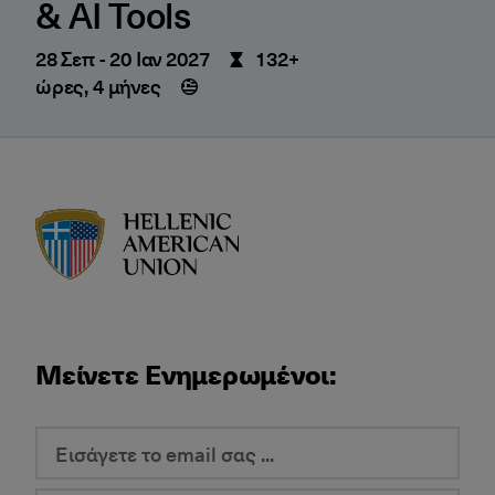
& AI Tools
28 Σεπ
-
20 Ιαν 2027
132+
ώρες, 4 μήνες
HAU logo
Μείνετε Ενημερωμένοι: