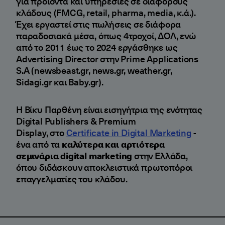
για προϊόντα και υπηρεσίες σε διάφορους
κλάδους (FMCG, retail, pharma, media, κ.ά.).
Έχει εργαστεί στις πωλήσεις σε διάφορα
παραδοσιακά μέσα, όπως 4τροχοί, ΔΟΛ, ενώ
από το 2011 έως το 2024 εργάσθηκε ως
Advertising Director στην Prime Applications
S.A (newsbeast.gr, news.gr, weather.gr,
Sidagi.gr και Baby.gr).
Η Βίκυ Παρθένη είναι εισηγήτρια της ενότητας
Digital Publishers & Premium
Display, στο
Certificate in Digital Marketing
-
ένα από τα
καλύτερα και αρτιότερα
σεμινάρια digital marketing
στην Ελλάδα,
όπου διδάσκουν αποκλειστικά πρωτοπόροι
επαγγελματίες του κλάδου.