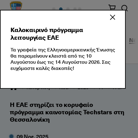
Καλοκαιρινό πρόγραμμα
λειτουργίας ΕΑΕ
Σεμινάρια
Εταιρικές Λύσεις
Εκδηλώσεις
Νέ
Τα γραφεία της Ελληνοαμερικανικής Ένωσης
θα παραμείνουν κλειστά από τις 10
Αυγούστου έως τις 14 Αυγούστου 2026. Σας
ευχόμαστε καλές διακοπές!
Κατάρτιση
Νέα
2025
11
Η ΕΑΕ στηρ
Η ΕΑΕ στηρίζει το κορυφαίο
πρόγραμμα καινοτομίας Techstars στη
Θεσσαλονίκη
09 Νοε, 2025