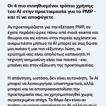
Οι 4 πιο συνηθισμένοι τρόποι χρήσης
του AI στην προετοιμασία για το PMP -
και τί να αποφύγετε
Αν προετοιμάζεστε για την εξέταση PMP, αν
έχετε περάσει ώρες πάνω από mock exams και
θεωρία και αν, κάπου στην πορεία αρχίσατε να
αναρωτιέστε μήπως το AI μπορεί να σας δώσει
μια ανάσα ή μια πιο «έξυπνη» λύση, το
ερώτημά σας είναι απολύτως κατανοητό. Η
τεχνητή νοημοσύνη είναι πια παντού - και
μπαίνει και στην εξίσωση της προετοιμασίας.
Η απάντηση, ωστόσο, δεν είναι αυτονόητη. Το AI
μπορεί να λειτουργήσει υποστηρικτικά, αλλά
μπορεί και να αποπροσανατολίσει την
προετοιμασία σας, αν χρησιμοποιηθεί χωρίς
συγκεκριμένο στόχο. Το θέμα δεν είναι αν
πρέπει να χρησιμοποιήσετε το ΑΙ, αλλά το πώς