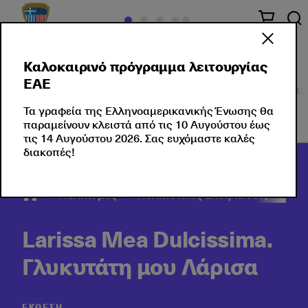
Καλοκαιρινό πρόγραμμα λειτουργίας
ΕΑΕ
Πολιτισμός στο κέντρο
Εκδηλώσεις
Σεμινάρια
Τα γραφεία της Ελληνοαμερικανικής Ένωσης θα
παραμείνουν κλειστά από τις 10 Αυγούστου έως
τις 14 Αυγούστου 2026. Σας ευχόμαστε καλές
διακοπές!
Πολιτισμός
Πολιτιστικές Εκδηλώσεις
202
Larissa Mea Dulcissima.
Γλυκυτάτη μου Λάρισα
ΈΚΘΕΣΗ