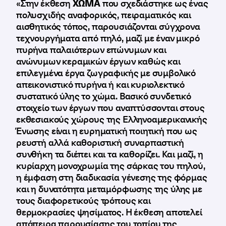
«Στην έκθεση
ΧΩΜΑ
που σχεδιάστηκε ως ένας
πολυσχιδής αναφορικός, πειραματικός και
αισθητικός τόπος, παρουσιάζονται σύγχρονα
τεχνουργήματα από πηλό, μαζί με έναν μικρό
πυρήνα παλαιότερων επώνυμων και
ανώνυμων κεραμικών έργων καθώς και
επιλεγμένα έργα ζωγραφικής με συμβολικό
απεικονιστικό πυρήνα ή και κυριολεκτικό
συστατικό ύλης το χώμα. Βασικό συνδετικό
στοιχείο των έργων που αναπτύσσονται στους
εκθεσιακούς χώρους της Ελληνοαμερικανικής
Ένωσης είναι η ευρηματική ποιητική που ως
ρευστή αλλά καθοριστική συναρπαστική
συνθήκη τα διέπει και τα καθορίζει. Και μαζί, η
κυρίαρχη μονοχρωμία της σάρκας του πηλού,
η έμφαση στη διαδικασία γένεσης της φόρμας
και η δυνατότητα μεταμόρφωσης της ύλης με
τους διαφορετικούς τρόπους και
θερμοκρασίες ψησίματος. Η έκθεση αποτελεί
απόπειρα παρουσίασης του τοπίου της