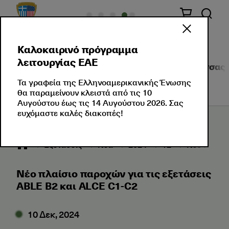
Καλοκαιρινό πρόγραμμα
λειτουργίας ΕΑΕ
Σχετικά με Εμάς
Πιστοποιήσεις Ξένης Γλώσσας
Τα γραφεία της Ελληνοαμερικανικής Ένωσης
θα παραμείνουν κλειστά από τις 10
Αυγούστου έως τις 14 Αυγούστου 2026. Σας
ευχόμαστε καλές διακοπές!
Εξετάσεις
Νέα
2024
12
Νέο πλαίσι
Νέο πλαίσιο παροχών για τις εξετάσεις
ABLE B2 και ALCE C1-C2
10 Δεκ, 2024