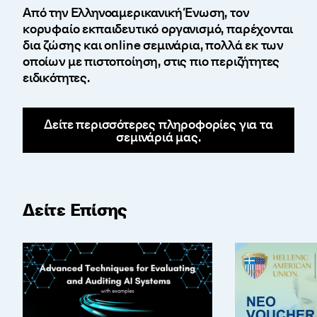
Από την Ελληνοαμερικανική Ένωση, τον
κορυφαίο εκπαιδευτικό οργανισμό, παρέχονται
δια ζώσης και online σεμινάρια, πολλά εκ των
οποίων με πιστοποίηση, στις πιο περιζήτητες
ειδικότητες.
Δείτε περισσότερες πληροφορίες για τα
σεμινάριά μας.
Δείτε Επίσης
Advanced Techniques for Auditing AI Systems (wit
Άνοιξε η επιλ