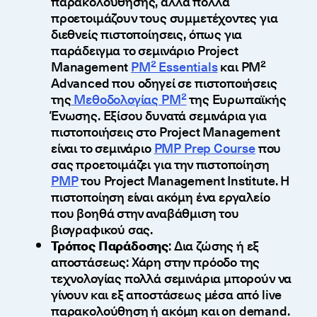
παρακολούθησης, αλλά πολλά
προετοιμάζουν τους συμμετέχοντες για
διεθνείς πιστοποίησεις, όπως για
παράδειγμα το σεμινάριο Project
Management
PM² Essentials
και PΜ²
Advanced που οδηγεί σε πιστοποιήσεις
της
Μεθοδολογίας PM²
της Ευρωπαϊκής
Ένωσης. Εξίσου δυνατά σεμινάρια για
πιστοποιήσεις στο Project Management
είναι το σεμινάριο
PMP Prep Course
που
σας προετοιμάζει για την πιστοποίηση
PMP
του Project Management Institute. Η
πιστοποίηση είναι ακόμη ένα εργαλείο
που βοηθά στην αναβάθμιση του
βιογραφικού σας.
Τρόπος Παράδοσης
: Δια ζώσης ή εξ
αποστάσεως: Χάρη στην πρόοδο της
τεχνολογίας πολλά σεμινάρια μπορούν να
γίνουν και εξ αποστάσεως μέσα από live
παρακολούθηση ή ακόμη και on demand.