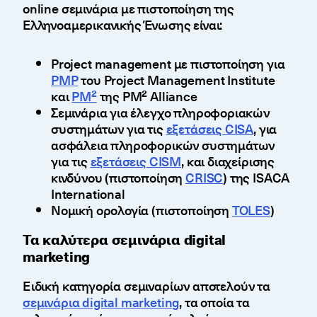
online σεμινάρια με πιστοποίηση της
Ελληνοαμερικανικής Ένωσης είναι:
Project management με πιστοποίηση για
PMP
του Project Management Institute
και
PM²
της PM² Alliance
Σεμινάρια για έλεγχο πληροφοριακών
συστημάτων για τις
εξετάσεις CISA
, για
ασφάλεια πληροφορικών συστημάτων
για τις
εξετάσεις CISM
, και διαχείρισης
κινδύνου (πιστοποίηση
CRISC
) της ISACA
International
Νομική ορολογία (πιστοποίηση
TOLES
)
Τα καλύτερα σεμινάρια digital
marketing
Ειδική κατηγορία σεμιναρίων αποτελούν τα
σεμινάρια digital marketing
, τα οποία τα