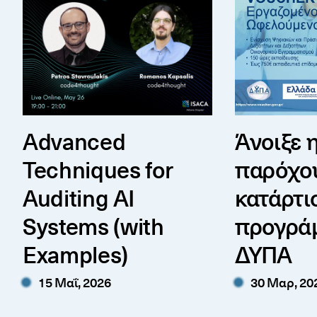
Advanced
Άνοιξε 
Techniques for
παρόχο
Auditing AI
κατάρτι
Systems (with
προγρά
Examples)
ΔΥΠΑ
15 Μαΐ, 2026
30 Μαρ, 20