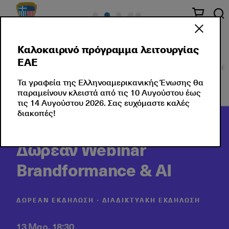
Καλοκαιρινό πρόγραμμα λειτουργίας
ΕΑΕ
Σεμινάρια
Εταιρικές Λύσεις
Εκδηλώσεις
Νέ
Τα γραφεία της Ελληνοαμερικανικής Ένωσης θα
παραμείνουν κλειστά από τις 10 Αυγούστου έως
τις 14 Αυγούστου 2026. Σας ευχόμαστε καλές
διακοπές!
Δωρεάν Webinar
Brandformance & AI
ΔΩΡΕΆΝ ΕΚΔΉΛΩΣΗ ∙ ΔΙΑΔΙΚΤΥΑΚΉ ΕΚΔΉΛΩΣΗ
13 Μαρ, 18:30