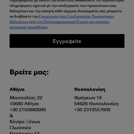
ταχυδρομείου με σκοπό την αποστολή newsletters. Για περισσότερες
πληροφορίες σχετικά με την επεξεργασία των προσωπικών σας
δεδομένων και την άσκηση κάθε νόμιμου δικαιώματός σας μπορείτε
να διαβάσετε την
Ενημέρωση περί Επεξεργασίας Προσωπικών
Δεδομένων από την Ελληνοαμερικανική Ένωση για σκοπούς
εμπορικής προώθησης
.
Εγγραφείτε
Βρείτε μας:
Αθήνα
Θεσσαλονίκη
Μασσαλίας 22
Φράγκων 14
10680 Αθήνα
54626 Θεσσαλονίκη
+30 2103680000
+30 2310557600
&
Κέντρο Ξένων
Γλωσσών
Καπλανών 12